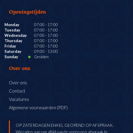
Openingstijden
Monday
07:00
-
17:00
Tuesday
07:00
-
17:00
Wednesday
07:00
-
17:00
Thursday
07:00
-
17:00
Friday
07:00
-
17:00
Saturday
09:00
-
13:00
Sunday
Gesloten
Over ons
Over ons
Contact
Vacatures
Algemene voorwaarden (PDF)
OP ZATERDAGEN ENKEL GEOPEND OP AFSPRAAK.
Wij raden aan om altijd van te voren een afspraak te