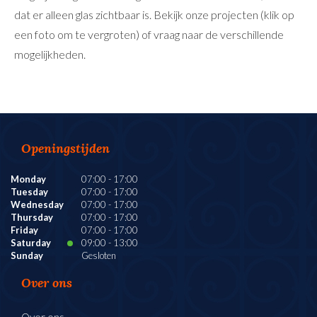
dat er alleen glas zichtbaar is. Bekijk onze projecten (klik op
een foto om te vergroten) of vraag naar de verschillende
mogelijkheden.
Openingstijden
Monday
07:00
-
17:00
Tuesday
07:00
-
17:00
Wednesday
07:00
-
17:00
Thursday
07:00
-
17:00
Friday
07:00
-
17:00
Saturday
09:00
-
13:00
Sunday
Gesloten
Over ons